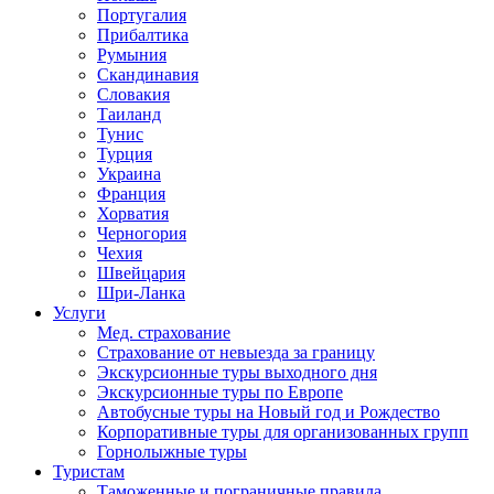
Португалия
Прибалтика
Румыния
Скандинавия
Словакия
Таиланд
Тунис
Турция
Украина
Франция
Хорватия
Черногория
Чехия
Швейцария
Шри-Ланка
Услуги
Мед. страхование
Страхование от невыезда за границу
Экскурсионные туры выходного дня
Экскурсионные туры по Европе
Автобусные туры на Новый год и Рождество
Корпоративные туры для организованных групп
Горнолыжные туры
Туристам
Таможенные и пограничные правила