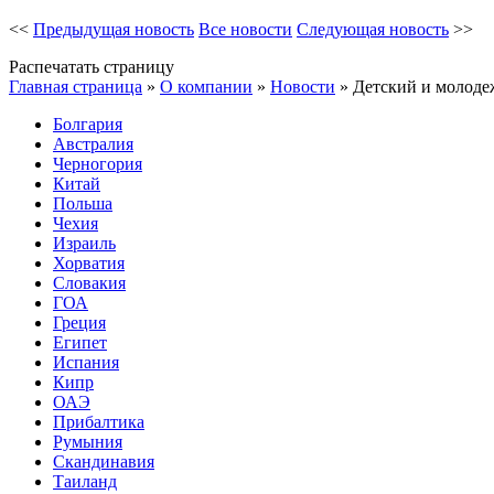
<<
Предыдущая новость
Все новости
Следующая новость
>>
Распечатать страницу
Главная страница
»
О компании
»
Новости
»
Детский и молоде
Болгария
Австралия
Черногория
Китай
Польша
Чехия
Израиль
Хорватия
Словакия
ГОА
Греция
Египет
Испания
Кипр
ОАЭ
Прибалтика
Румыния
Скандинавия
Таиланд