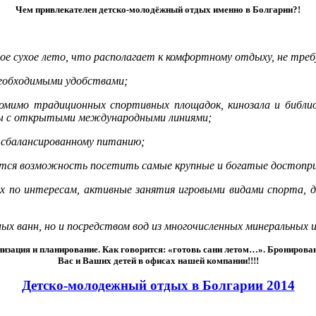
Чем привлекателен детско-молодёжный отдых именно в Болгарии?!
ое сухое лето, что располагает к комфортному отдыху, не тре
необходимыми удобствами;
помимо традиционных спортивных площадок, кинозала и библ
оны с открытыми международными линиями;
и сбалансированному питанию;
яется возможность посетить самые крупные и богатые достоп
х по интересам, активные занятия игровыми видами спорта, 
ных ванн, но и посредством вод из многочисленных минеральных 
ганизация и планирование. Как говорится: «готовь сани летом…». Брониров
Вас и Ваших детей в офисах нашей компании!!!!
Детско-молодежный отдых в Болгарии 2014